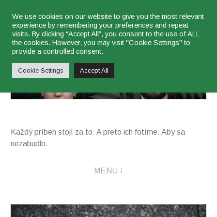
Skip
We use cookies on our website to give you the most relevant
experience by remembering your preferences and repeat
to
visits. By clicking “Accept All”, you consent to the use of ALL
content
the cookies. However, you may visit "Cookie Settings" to
najsu
provide a controlled consent.
Cookie Settings
Accept All
Každý príbeh stojí za to. A preto ich fotíme. Aby sa
nezabudlo.
MENU