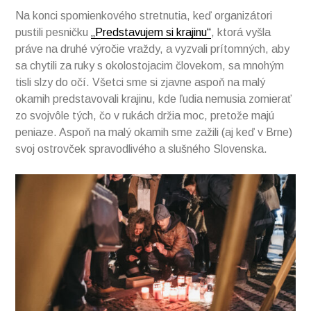
Na konci spomienkového stretnutia, keď organizátori
pustili pesničku
„Predstavujem si krajinu“
, ktorá vyšla
práve na druhé výročie vraždy, a vyzvali prítomných, aby
sa chytili za ruky s okolostojacim človekom, sa mnohým
tisli slzy do očí. Všetci sme si zjavne aspoň na malý
okamih predstavovali krajinu, kde ľudia nemusia zomierať
zo svojvôle tých, čo v rukách držia moc, pretože majú
peniaze. Aspoň na malý okamih sme zažili (aj keď v Brne)
svoj ostrovček spravodlivého a slušného Slovenska.