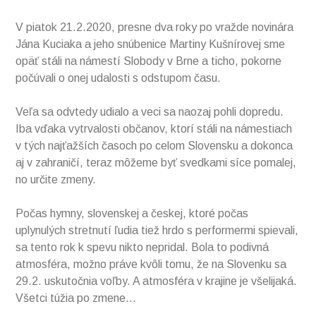
V piatok 21.2.2020, presne dva roky po vražde novinára
Jána Kuciaka a jeho snúbenice Martiny Kušnírovej sme
opäť stáli na námestí Slobody v Brne a ticho, pokorne
počúvali o onej udalosti s odstupom času.
Veľa sa odvtedy udialo a veci sa naozaj pohli dopredu.
Iba vďaka vytrvalosti občanov, ktorí stáli na námestiach
v tých najťažších časoch po celom Slovensku a dokonca
aj v zahraničí, teraz môžeme byť svedkami síce pomalej,
no určite zmeny.
Počas hymny, slovenskej a českej, ktoré počas
uplynulých stretnutí ľudia tiež hrdo s performermi spievali,
sa tento rok k spevu nikto nepridal. Bola to podivná
atmosféra, možno práve kvôli tomu, že na Slovenku sa
29.2. uskutočnia voľby. A atmosféra v krajine je všelijaká.
Všetci túžia po zmene…