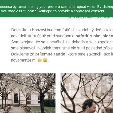
PREDSVADOBNÉ FOTENIE D
rience by remembering your preferences and repeat visits. By clickin
 you may visit "Cookie Settings" to provide a controlled consent.
Jarné rande medzi rozkvitnutými
Dominike a Honzovi budeme fotiť ich svadobný deň a tak n
nevedeli stretnúť už pred svadbou a
nafotiť s nimi nieč
Samozrejme, že sme neváhali, no dohodnúť sa na spoloč
sme plánovali. Napriek tomu sme ale stihli posledné zábles
Ďakujeme za
príjemné rande
, ktoré sme zakončili, ako
novomanželmi
.