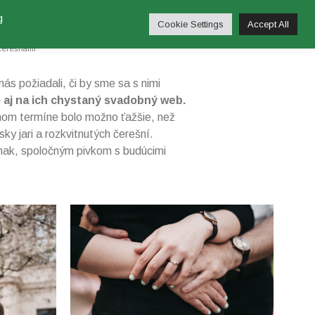
OMINIKY & HONZU
g
Cookie Settings
Accept All
 čerešňami
ás požiadali, či by sme sa s nimi
o aj na ich chystaný svadobný web.
nom termíne bolo možno ťažšie, než
ky jari a rozkvitnutých čerešní.
 inak, spoločným pivkom s budúcimi